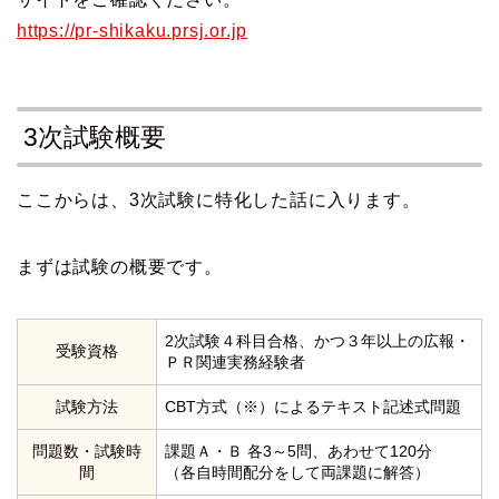
https://pr-shikaku.prsj.or.jp
3次試験概要
ここからは、3次試験に特化した話に入ります。
まずは試験の概要です。
2次試験４科目合格、かつ３年以上の広報・
受験資格
ＰＲ関連実務経験者
試験方法
CBT方式（※）によるテキスト記述式問題
問題数・試験時
課題Ａ・Ｂ 各3～5問、あわせて120分
間
（各自時間配分をして両課題に解答）