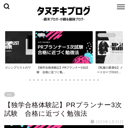
etc.
ファッション
メンズシンプリストのワ
【独学合格体験記】PRプランナー3次試
【私服の最適化】メン
.
験 合格に近づく勉...
ードローブ2022...
etc.
【独学合格体験記】PRプランナー3次
試験 合格に近づく勉強法
2023年1月31日