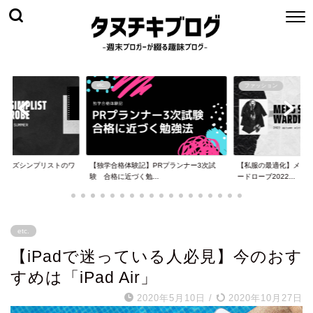
etc.
ファッション
メンズシンプリストのワ
【独学合格体験記】PRプランナー3次試
【私服の最適化】メン
.
験 合格に近づく勉...
ードローブ2022...
etc.
【iPadで迷っている人必見】今のおす
すめは「iPad Air」
2020年5月10日
/
2020年10月27日