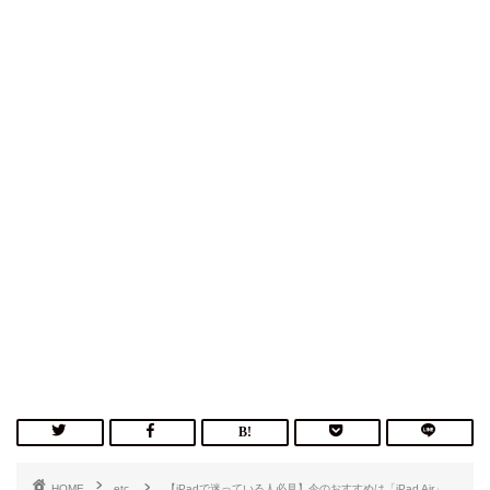
HOME
etc.
【iPadで迷っている人必見】今のおすすめは「iPad Air」