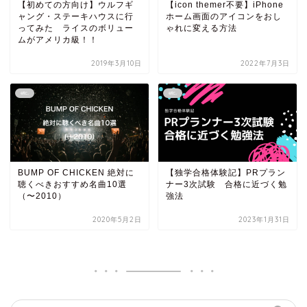
【初めての方向け】ウルフギ
【icon themer不要】iPhone
ャング・ステーキハウスに行
ホーム画面のアイコンをおし
ってみた ライスのボリュー
ゃれに変える方法
ムがアメリカ級！！
2019年3月10日
2022年7月3日
etc.
etc.
BUMP OF CHICKEN 絶対に
【独学合格体験記】PRプラン
聴くべきおすすめ名曲10選
ナー3次試験 合格に近づく勉
（〜2010）
強法
2020年5月2日
2023年1月31日