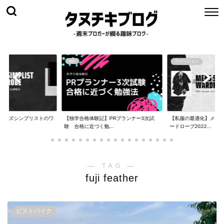
etc.
ファッション
メンズシンプリストのワ
【独学合格体験記】PRプランナー3次試
【私服の最適化】メン
.
験 合格に近づく勉...
ードローブ2022...
― TAG ―
fuji feather
ピストバイク