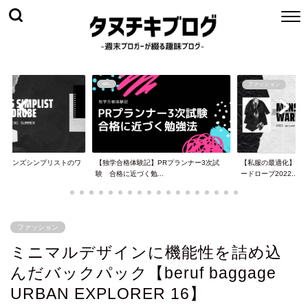
etc.
ファッション
メンズシンプリストのワ
【独学合格体験記】PRプランナー3次試
【私服の最適化】メン
.
験 合格に近づく勉...
ードローブ2022...
ファッション
ミニマルデザインに機能性を詰め込
んだバックパック【beruf baggage
URBAN EXPLORER 16】