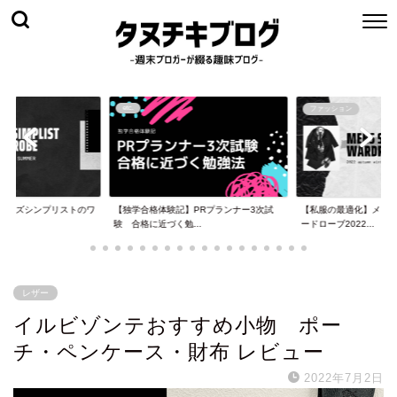
etc.
ファッション
メンズシンプリストのワ
【独学合格体験記】PRプランナー3次試
【私服の最適化】メン
.
験 合格に近づく勉...
ードローブ2022...
レザー
イルビゾンテおすすめ小物 ポー
チ・ペンケース・財布 レビュー
2022年7月2日