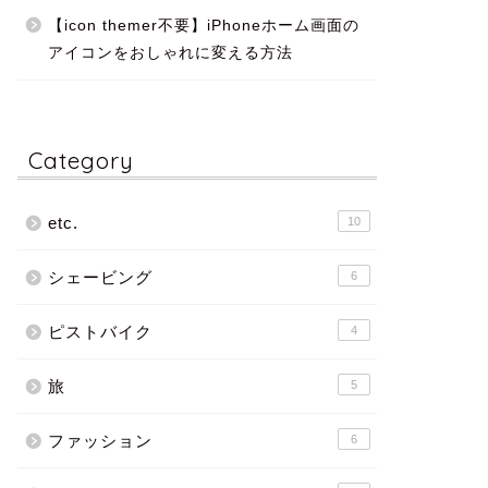
【icon themer不要】iPhoneホーム画面の
アイコンをおしゃれに変える方法
Category
etc.
10
シェービング
6
ピストバイク
4
旅
5
ファッション
6