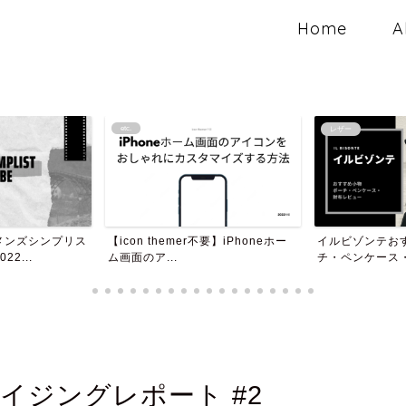
Home
A
レザー
ファッション
不要】iPhoneホー
イルビゾンテおすすめ小物 ポー
チ・ペンケース・財布 レビ...
ミニマルデザイ
んだバックパック【
イジングレポート #2