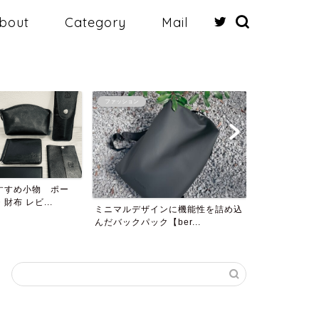
bout
Category
Mail
ピストバイク
ファッション
【ピストでポタリング】GW初日は
【What’s i
FUJI FEATHER...
テ好きの...
ンに機能性を詰め込
ber...