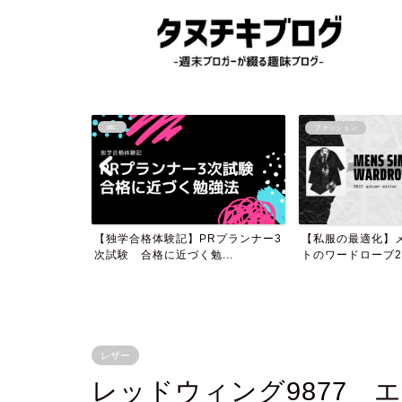
etc.
ファッション
Rプランナー3
【私服の最適化】メンズシンプリス
【icon themer
...
トのワードローブ2022...
ム画面のア...
レザー
レッドウィング9877 エ